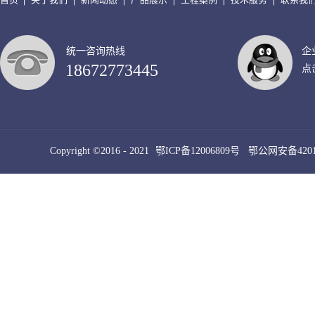
统一咨询热线
企
18672773445
点
Copyright ©2016 - 2021
鄂ICP备12006809号
鄂公网安备42010
犀牛云提供云计算服务