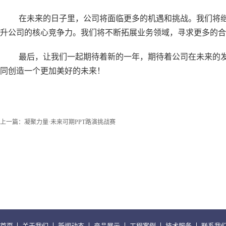
在未来的日子里，公司将面临更多的机遇和挑战。我们将
升公司的核心竞争力。我们将不断拓展业务领域，寻求更多的合
最后，让我们一起期待着新的一年，期待着公司在未来的
同创造一个更加美好的未来！
上一篇：
凝聚力量·未来可期PPT路演挑战赛
首页
关于我们
新闻动态
产品展示
工程案例
技术服务
联系我