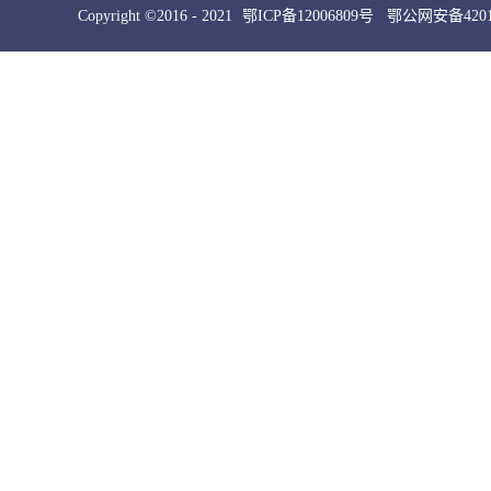
Copyright ©2016 - 2021
鄂ICP备12006809号
鄂公网安备42010
犀牛云提供云计算服务